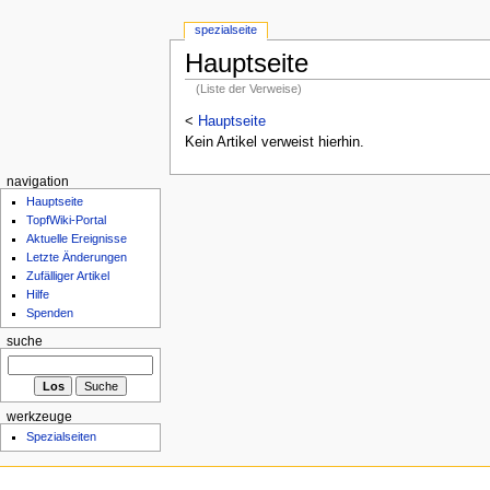
spezialseite
Hauptseite
(Liste der Verweise)
<
Hauptseite
Kein Artikel verweist hierhin.
navigation
Hauptseite
TopfWiki-Portal
Aktuelle Ereignisse
Letzte Änderungen
Zufälliger Artikel
Hilfe
Spenden
suche
werkzeuge
Spezialseiten